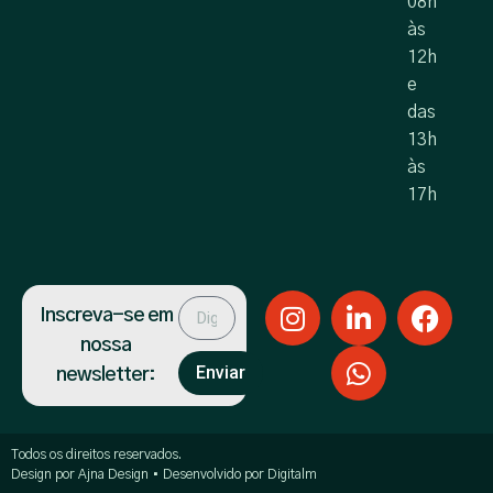
08h
às
12h
e
das
13h
às
17h
Inscreva-se em
nossa
Enviar
newsletter:
Todos os direitos reservados.
Design por Ajna Design • Desenvolvido por Digitalm