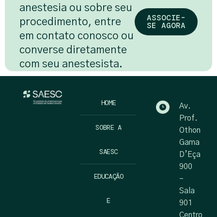
anestesia ou sobre seu
ASSOCIE-
procedimento, entre
SE AGORA
em contato conosco ou
converse diretamente
com seu anestesista.
HOME
Av.
Prof.
SOBRE A
Othon
Gama
SAESC
D’Eça
900
EDUCAÇÃO
–
Sala
E
901
Centro