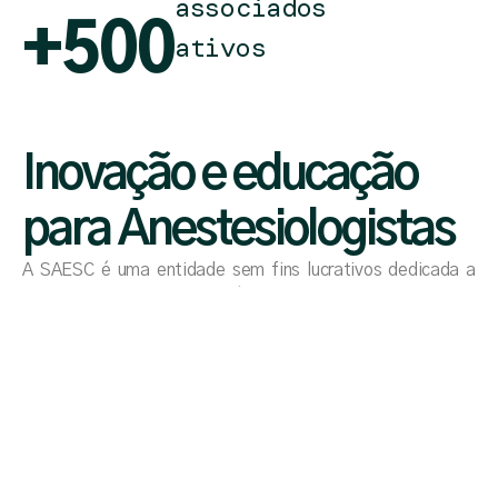
associados
+500
ativos
Inovação e educação
para Anestesiologistas
A SAESC é uma entidade sem fins lucrativos dedicada a
promover a educação médica continuada e oferecer
treinamento teórico e prático aos seus associados. Com
essas iniciativas, buscamos aprimorar a qualidade e a
segurança do atendimento aos pacientes. A associação é
feita para médicos anestesiologistas que atuam no
estado, alinhados e em conformidade com a Sociedade
Brasileira de Anestesiologia.
CONHEÇA NOSSA