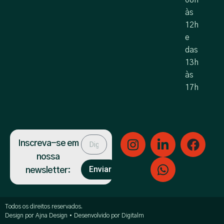
08h
às
12h
e
das
13h
às
17h
Inscreva-se em
nossa
Enviar
newsletter:
Todos os direitos reservados.
Design por Ajna Design • Desenvolvido por Digitalm