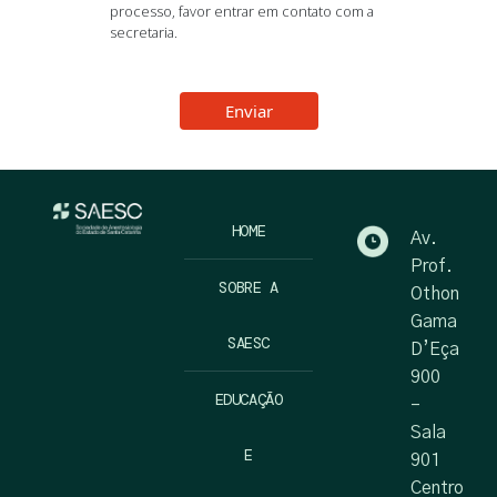
processo, favor entrar em contato com a
secretaria.
Enviar
HOME
Av.
Prof.
SOBRE A
Othon
Gama
SAESC
D’Eça
900
EDUCAÇÃO
–
Sala
E
901
Centro